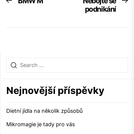
Navigace
BMW M
Nebojte se
Previous
Ne
post:
po
podnikání
pro
příspěvek
Nejnovější příspěvky
Dietní jídla na několik způsobů
Mikromagie je tady pro vás