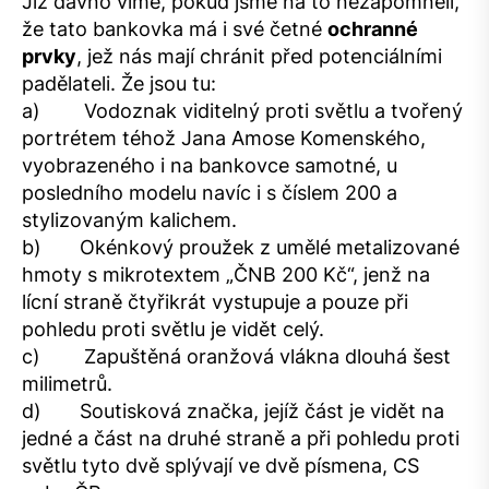
Již dávno víme, pokud jsme na to nezapomněli,
že tato bankovka má i své četné
ochranné
prvky
, jež nás mají chránit před potenciálními
padělateli. Že jsou tu:
a) Vodoznak viditelný proti světlu a tvořený
portrétem téhož Jana Amose Komenského,
vyobrazeného i na bankovce samotné, u
posledního modelu navíc i s číslem 200 a
stylizovaným kalichem.
b) Okénkový proužek z umělé metalizované
hmoty s mikrotextem „ČNB 200 Kč“, jenž na
lícní straně čtyřikrát vystupuje a pouze při
pohledu proti světlu je vidět celý.
c) Zapuštěná oranžová vlákna dlouhá šest
milimetrů.
d) Soutisková značka, jejíž část je vidět na
jedné a část na druhé straně a při pohledu proti
světlu tyto dvě splývají ve dvě písmena, CS