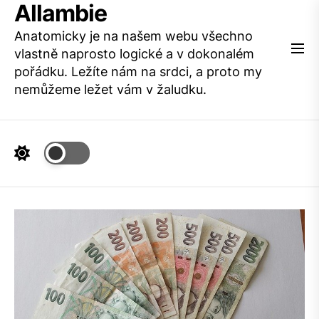
Allambie
Skip
to
Anatomicky je na našem webu všechno
the
vlastně naprosto logické a v dokonalém
content
pořádku. Ležíte nám na srdci, a proto my
nemůžeme ležet vám v žaludku.