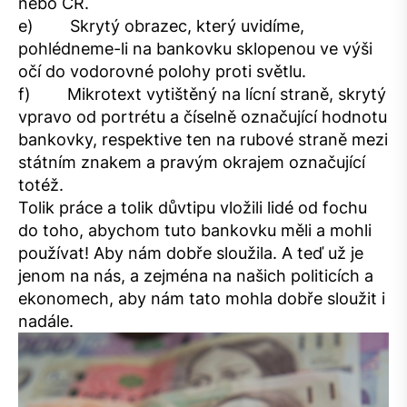
nebo ČR.
e) Skrytý obrazec, který uvidíme,
pohlédneme-li na bankovku sklopenou ve výši
očí do vodorovné polohy proti světlu.
f) Mikrotext vytištěný na lícní straně, skrytý
vpravo od portrétu a číselně označující hodnotu
bankovky, respektive ten na rubové straně mezi
státním znakem a pravým okrajem označující
totéž.
Tolik práce a tolik důvtipu vložili lidé od fochu
do toho, abychom tuto bankovku měli a mohli
používat! Aby nám dobře sloužila. A teď už je
jenom na nás, a zejména na našich politicích a
ekonomech, aby nám tato mohla dobře sloužit i
nadále.