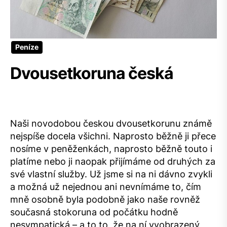
Peníze
Dvousetkoruna česká
Naši novodobou českou dvousetkorunu známě
nejspíše docela všichni. Naprosto běžně ji přece
nosíme v peněženkách, naprosto běžně touto i
platíme nebo ji naopak přijímáme od druhých za
své vlastní služby. Už jsme si na ni dávno zvykli
a možná už nejednou ani nevnímáme to, čím
mně osobně byla podobně jako naše rovněž
současná stokoruna od počátku hodně
nesympatická – a to to, že na ní vyobrazený