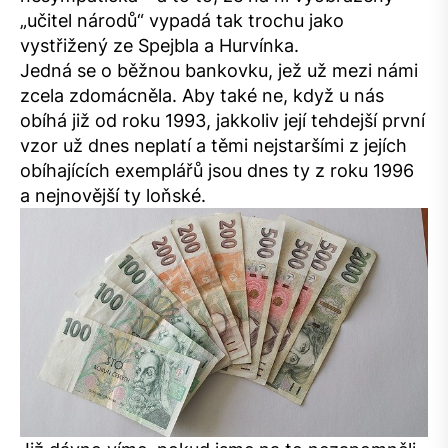
„učitel národů“ vypadá tak trochu jako
vystřižený ze Spejbla a Hurvínka.
Jedná se o běžnou bankovku, jež už mezi námi
zcela zdomácněla. Aby také ne, když u nás
obíhá již od roku 1993, jakkoliv její tehdejší první
vzor už dnes neplatí a těmi nejstaršími z jejích
obíhajících exemplářů jsou dnes ty z roku 1996
a nejnovější ty loňské.