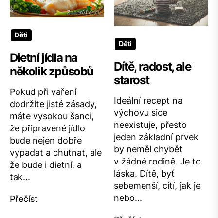
Děti
Děti
Dietní jídla na
Dítě, radost, ale
několik způsobů
starost
Pokud při vaření
Ideální recept na
dodržíte jisté zásady,
výchovu sice
máte vysokou šanci,
neexistuje, přesto
že připravené jídlo
jeden základní prvek
bude nejen dobře
by neměl chybět
vypadat a chutnat, ale
v žádné rodině. Je to
že bude i dietní, a
láska. Dítě, byť
tak...
sebemenší, cítí, jak je
nebo...
Přečíst