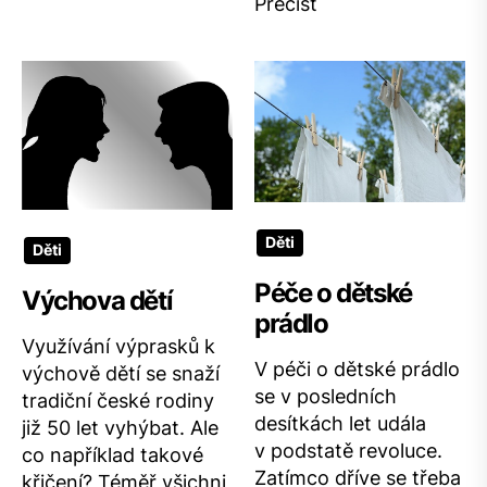
Přečíst
Děti
Děti
Péče o dětské
Výchova dětí
prádlo
Využívání výprasků k
V péči o dětské prádlo
výchově dětí se snaží
se v posledních
tradiční české rodiny
desítkách let udála
již 50 let vyhýbat. Ale
v podstatě revoluce.
co například takové
Zatímco dříve se třeba
křičení? Téměř všichni