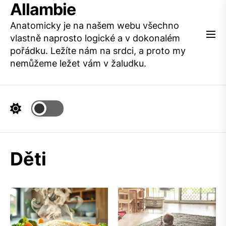
Allambie
Skip
to
Anatomicky je na našem webu všechno
the
vlastně naprosto logické a v dokonalém
content
pořádku. Ležíte nám na srdci, a proto my
nemůžeme ležet vám v žaludku.
Děti