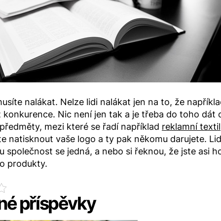
usíte nalákat. Nelze lidi nalákat jen na to, že napříkl
ež konkurence. Nic není jen tak a je třeba do toho dát 
 předměty, mezi které se řadí například
reklamní textil
e natisknout vaše logo a ty pak někomu darujete. Lid
akou společnost se jedná, a nebo si řeknou, že jste as
o produkty.
é příspěvky