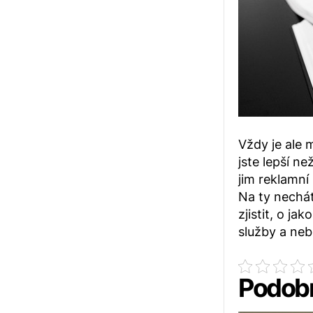
Vždy je ale m
jste lepší n
jim reklamní
Na ty nechát
zjistit, o j
služby a neb
Podobn