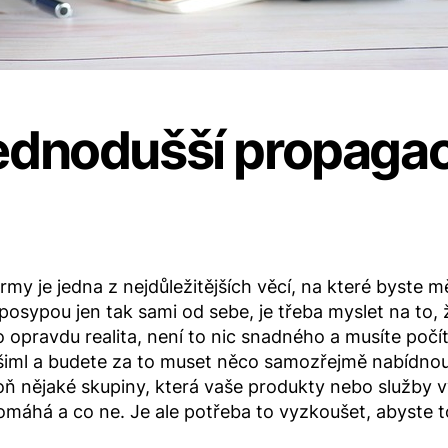
ednodušší propagac
rmy je jedna z nejdůležitějších věcí, na které byste m
posypou jen tak sami od sebe, je třeba myslet na to,
To opravdu realita, není to nic snadného a musíte počít
iml a budete za to muset něco samozřejmě nabídnout.
spoň nějaké skupiny, která vaše produkty nebo služby 
pomáhá a co ne. Je ale potřeba to vyzkoušet, abyste to