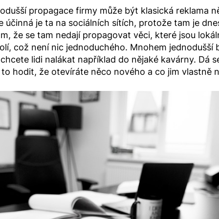
odušší propagace firmy může být klasická reklama někd
činná je ta na sociálních sítích, protože tam je dnes 
, že se tam nedají propagovat věci, které jsou lokální. 
lí, což není nic jednoduchého. Mnohem jednodušší by
chcete lidi nalákat například do nějaké kavárny. Dá se a
to hodit, že otevíráte něco nového a co jim vlastně n