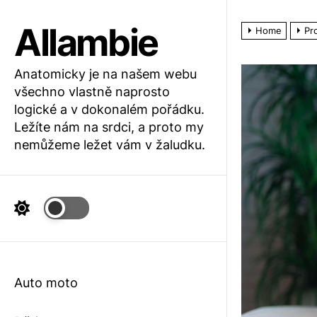
Skip
to
Allambie
Home
Pr
the
content
Anatomicky je na našem webu
všechno vlastně naprosto
logické a v dokonalém pořádku.
Ležíte nám na srdci, a proto my
nemůžeme ležet vám v žaludku.
Auto moto