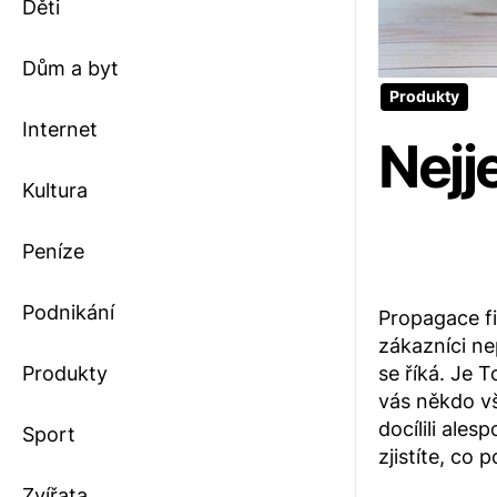
Děti
Dům a byt
Produkty
Internet
Nejj
Kultura
Peníze
Podnikání
Propagace fi
zákazníci ne
Produkty
se říká. Je 
vás někdo vš
docílili ale
Sport
zjistíte, co 
Zvířata