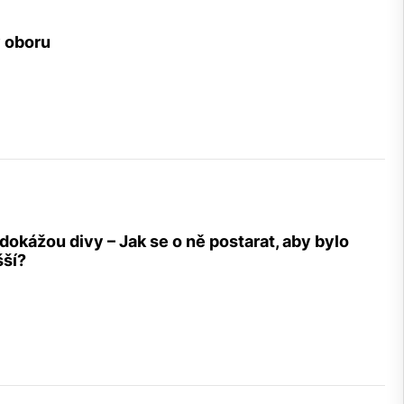
v oboru
dokážou divy – Jak se o ně postarat, aby bylo
šší?