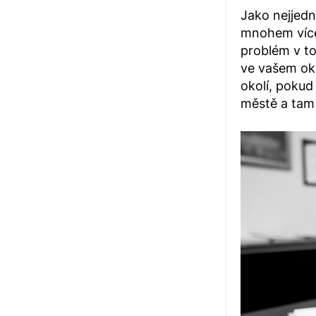
Jako nejjedn
mnohem více ú
problém v tom
ve vašem oko
okolí, pokud 
městě a tam 