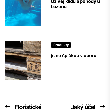
Užívej klidu a pohody u
bazénu
Produkty
jsme špičkou v oboru
Navigace
Floristické
Jaký účel
Previous
Ne