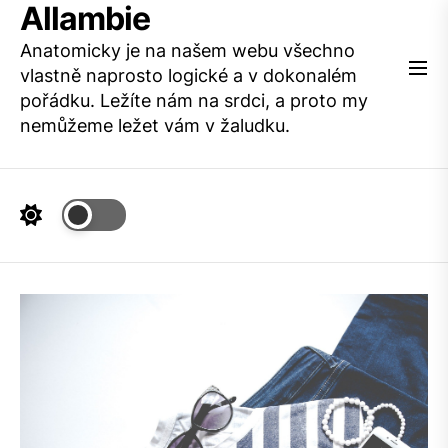
Allambie
Skip
to
Anatomicky je na našem webu všechno
the
vlastně naprosto logické a v dokonalém
content
pořádku. Ležíte nám na srdci, a proto my
nemůžeme ležet vám v žaludku.