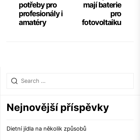
post:
po
potřeby pro
mají baterie
pro
profesionály i
pro
příspěvek
amatéry
fotovoltaiku
Nejnovější příspěvky
Dietní jídla na několik způsobů