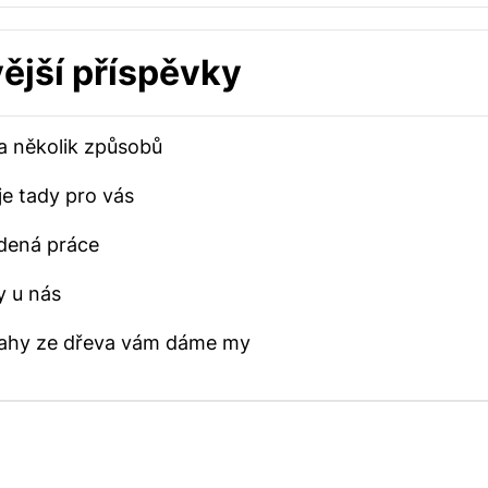
ější příspěvky
 na několik způsobů
e tady pro vás
dená práce
y u nás
dlahy ze dřeva vám dáme my