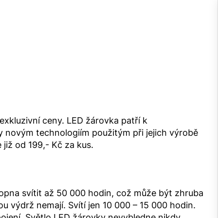
xkluzivní ceny. LED žárovka patří k
y novým technologiím použitým při jejich výrobě
již od 199,- Kč za kus.
hopna svítit až 50 000 hodin, což může být zhruba
u výdrž nemají. Svítí jen 10 000 – 15 000 hodin.
pojení. Světlo LED žárovky nevybledne nikdy.