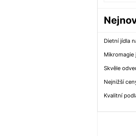
Nejnov
Dietní jídla
Mikromagie j
Skvěle odve
Nejnižší cen
Kvalitní po