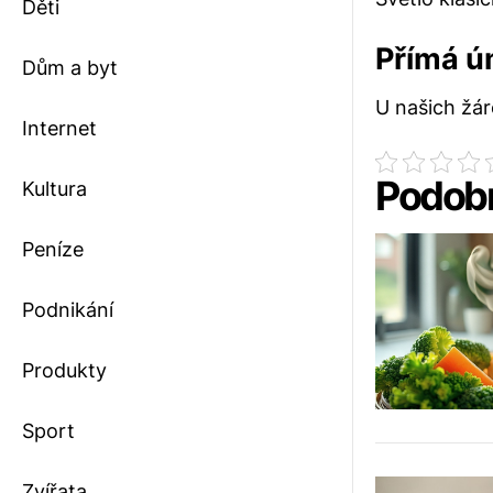
Děti
Přímá ú
Dům a byt
U našich žáro
Internet
Podobn
Kultura
Peníze
Podnikání
Produkty
Sport
Zvířata