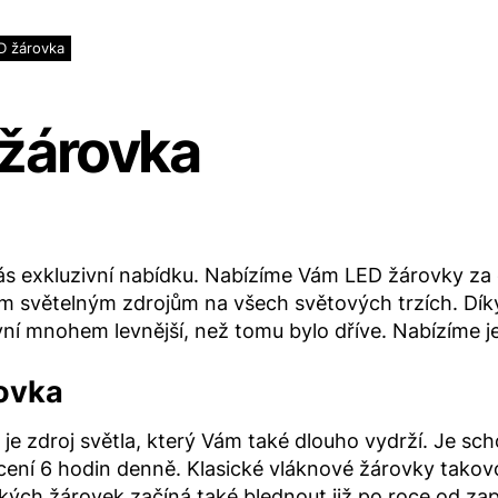
D žárovka
žárovka
 exkluzivní nabídku. Nabízíme Vám LED žárovky za e
ím světelným zdrojům na všech světových trzích. Dík
yní mnohem levnější, než tomu bylo dříve. Nabízíme je 
ovka
je zdroj světla, který Vám také dlouho vydrží. Je sc
vícení 6 hodin denně. Klasické vláknové žárovky takovo
ckých žárovek začíná také blednout již po roce od za