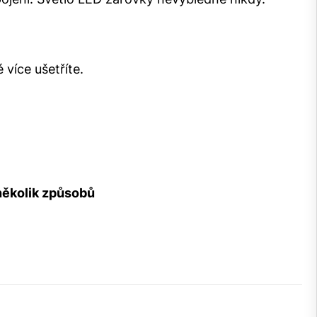
 více ušetříte.
 několik způsobů