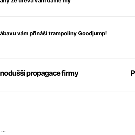
dlahy ze dřeva vám dáme my
ábavu vám přináší trampolíny Goodjump!
e
dnodušší propagace firmy
P
ek