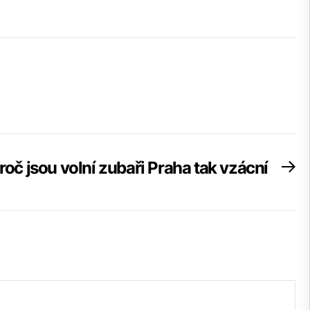
roč jsou volní zubaři Praha tak vzácní
Ne
po