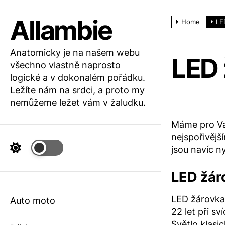
Skip
to
Allambie
Home
LE
the
content
Anatomicky je na našem webu
LED 
všechno vlastně naprosto
logické a v dokonalém pořádku.
Ležíte nám na srdci, a proto my
nemůžeme ležet vám v žaludku.
Máme pro Vás
nejspořivějš
jsou navíc n
LED žár
LED žárovka
Auto moto
22 let při s
Světlo klasi