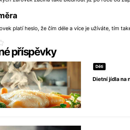
měra
vek platí heslo, že čím déle a více je užíváte, tím také
é příspěvky
Děti
Dietní jídla na