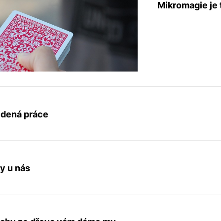
Mikromagie je 
edená práce
y u nás