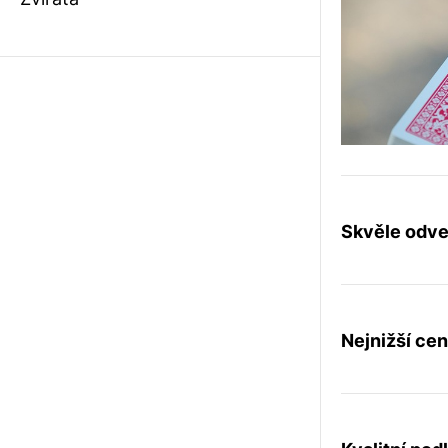
Skvěle odv
Nejnižší cen