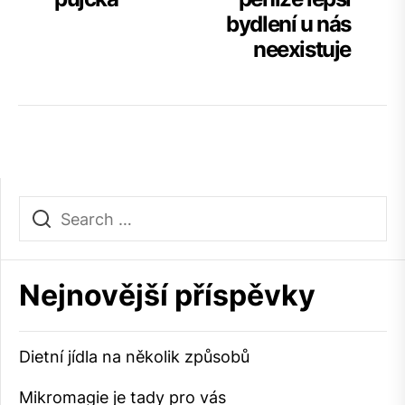
pro
bydlení u nás
příspěvek
neexistuje
Nejnovější příspěvky
Dietní jídla na několik způsobů
Mikromagie je tady pro vás