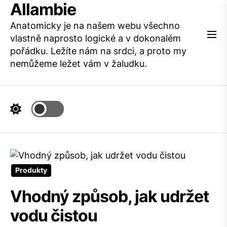
Allambie
Skip
to
Anatomicky je na našem webu všechno
the
vlastně naprosto logické a v dokonalém
content
pořádku. Ležíte nám na srdci, a proto my
nemůžeme ležet vám v žaludku.
Produkty
Vhodný způsob, jak udržet
vodu čistou