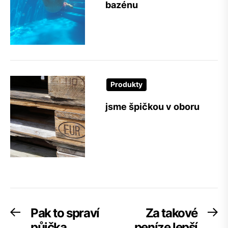
bazénu
Produkty
jsme špičkou v oboru
Navigace
Pak to spraví
Za takové
Previous
Ne
post:
po
půjčka
peníze lepší