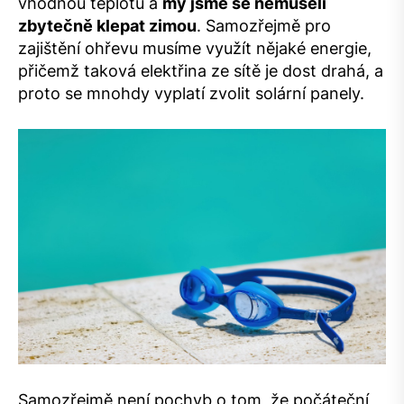
vhodnou teplotu a
my jsme se nemuseli
zbytečně klepat zimou
. Samozřejmě pro
zajištění ohřevu musíme využít nějaké energie,
přičemž taková elektřina ze sítě je dost drahá, a
proto se mnohdy vyplatí zvolit solární panely.
Samozřejmě není pochyb o tom, že počáteční