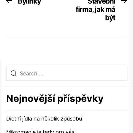
Navigace
Bylinky
Stavební
Previous
Ne
post:
po
firma, jak má
pro
být
příspěvek
Nejnovější příspěvky
Dietní jídla na několik způsobů
Mikromagie je tady pro vás