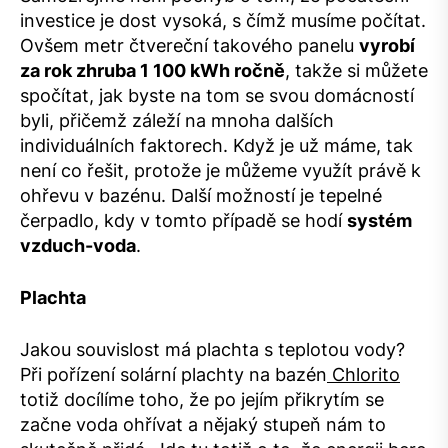
investice je dost vysoká, s čímž musíme počítat.
Ovšem metr čtvereční takového panelu
vyrobí
za rok zhruba 1 100 kWh ročně
, takže si můžete
spočítat, jak byste na tom se svou domácností
byli, přičemž záleží na mnoha dalších
individuálních faktorech. Když je už máme, tak
není co řešit, protože je můžeme využít právě k
ohřevu v bazénu. Další možností je tepelné
čerpadlo, kdy v tomto případě se hodí
systém
vzduch-voda
.
Plachta
Jakou souvislost má plachta s teplotou vody?
Při pořízení solární plachty na bazén
Chlorito
totiž docílíme toho, že po jejím přikrytím se
začne voda ohřívat a nějaký stupeň nám to