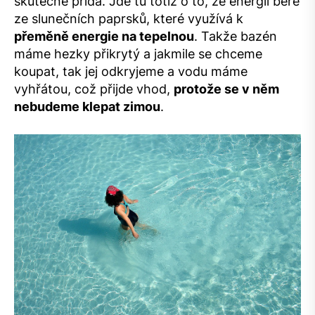
skutečně přidá. Jde tu totiž o to, že energii bere
ze slunečních paprsků, které využívá k
přeměně energie na tepelnou
. Takže bazén
máme hezky přikrytý a jakmile se chceme
koupat, tak jej odkryjeme a vodu máme
vyhřátou, což přijde vhod,
protože se v něm
nebudeme klepat zimou
.