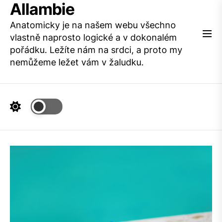
Allambie
Skip
to
Anatomicky je na našem webu všechno
the
vlastně naprosto logické a v dokonalém
content
pořádku. Ležíte nám na srdci, a proto my
nemůžeme ležet vám v žaludku.