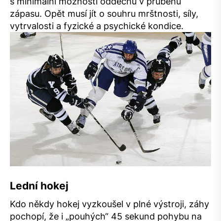
s minimální možností oddechu v průběhu
zápasu. Opět musí jít o souhru mrštnosti, síly,
vytrvalosti a fyzické a psychické kondice.
Lední hokej
Kdo někdy hokej vyzkoušel v plné výstroji, záhy
pochopí, že i „pouhých“ 45 sekund pohybu na