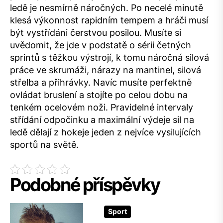
ledě je nesmírně náročných. Po necelé minutě
klesá výkonnost rapidním tempem a hráči musí
být vystřídáni čerstvou posilou. Musíte si
uvědomit, že jde v podstatě o sérii četných
sprintů s těžkou výstrojí, k tomu náročná silová
práce ve skrumáži, nárazy na mantinel, silová
střelba a přihrávky. Navíc musíte perfektně
ovládat bruslení a stojíte po celou dobu na
tenkém ocelovém noži. Pravidelné intervaly
střídání odpočinku a maximální výdeje sil na
ledě dělají z hokeje jeden z nejvíce vysilujících
sportů na světě.
Podobné příspěvky
Sport