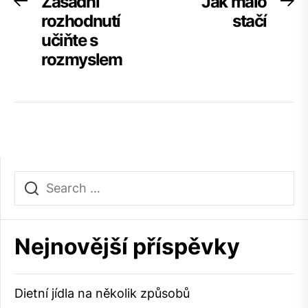
Navigace
Zásadní
Jak málo
Previous
Ne
post:
po
rozhodnutí
stačí
pro
učiňte s
příspěvek
rozmyslem
Nejnovější příspěvky
Dietní jídla na několik způsobů