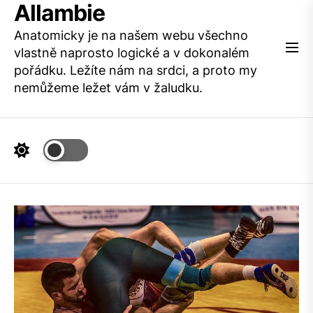
Allambie
Skip
to
Anatomicky je na našem webu všechno
the
vlastně naprosto logické a v dokonalém
content
pořádku. Ležíte nám na srdci, a proto my
nemůžeme ležet vám v žaludku.