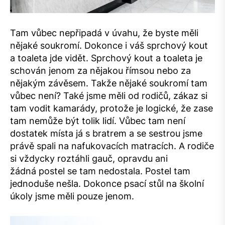
Tam vůbec nepřipadá v úvahu, že byste měli
nějaké soukromí. Dokonce i váš sprchový kout
a toaleta jde vidět. Sprchový kout a toaleta je
schován jenom za nějakou římsou nebo za
nějakým závěsem. Takže nějaké soukromí tam
vůbec není? Také jsme měli od rodičů, zákaz si
tam vodit kamarády, protože je logické, že zase
tam nemůže být tolik lidí. Vůbec tam není
dostatek místa já s bratrem a se sestrou jsme
právě spali na nafukovacích matracích. A rodiče
si vždycky roztáhli gauč, opravdu ani
žádná postel se tam nedostala. Postel tam
jednoduše nešla. Dokonce psací stůl na školní
úkoly jsme měli pouze jenom.