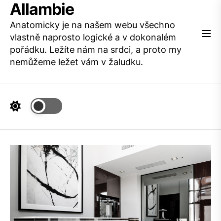
Allambie
Skip
to
Anatomicky je na našem webu všechno
the
vlastně naprosto logické a v dokonalém
content
pořádku. Ležíte nám na srdci, a proto my
nemůžeme ležet vám v žaludku.