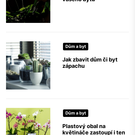
Dům a byt
Jak zbavit dům či byt
zápachu
Dům a byt
Plastový obal na
květináče zastoupí i ten