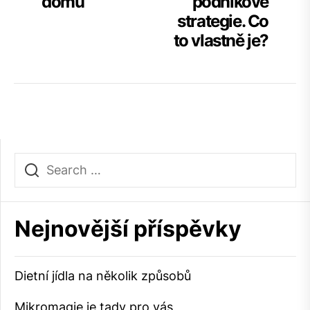
domu
podnikové
příspěvek
strategie. Co
to vlastně je?
Nejnovější příspěvky
Dietní jídla na několik způsobů
Mikromagie je tady pro vás