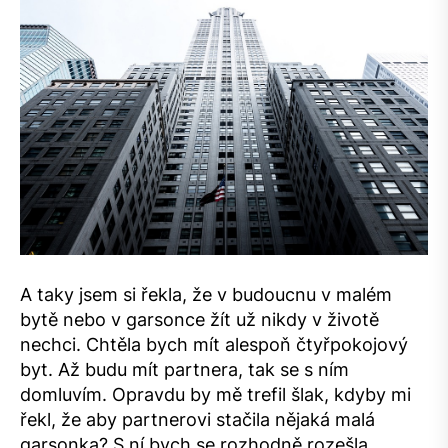
A taky jsem si řekla, že v budoucnu v malém
bytě nebo v garsonce žít už nikdy v životě
nechci. Chtěla bych mít alespoň čtyřpokojový
byt. Až budu mít partnera, tak se s ním
domluvím. Opravdu by mě trefil šlak, kdyby mi
řekl, že aby partnerovi stačila nějaká malá
garsonka? S ní bych se rozhodně rozešla,