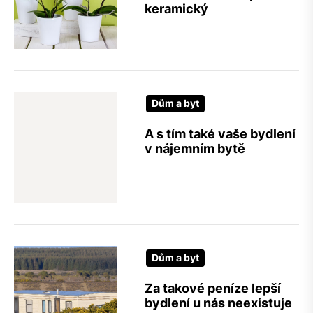
keramický
Dům a byt
A s tím také vaše bydlení
v nájemním bytě
Dům a byt
Za takové peníze lepší
bydlení u nás neexistuje