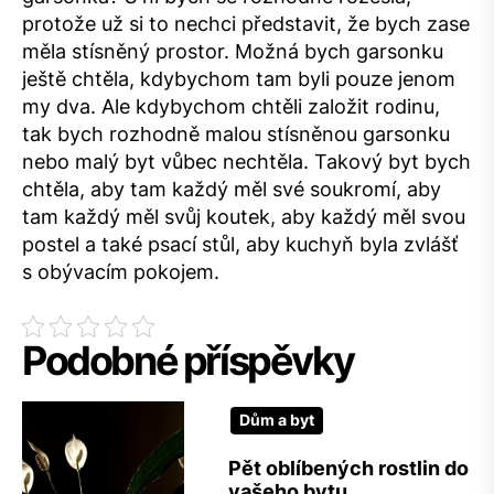
protože už si to nechci představit, že bych zase
měla stísněný prostor. Možná bych garsonku
ještě chtěla, kdybychom tam byli pouze jenom
my dva. Ale kdybychom chtěli založit rodinu,
tak bych rozhodně malou stísněnou garsonku
nebo malý byt vůbec nechtěla. Takový byt bych
chtěla, aby tam každý měl své soukromí, aby
tam každý měl svůj koutek, aby každý měl svou
postel a také psací stůl, aby kuchyň byla zvlášť
s obývacím pokojem.
Podobné příspěvky
Dům a byt
Pět oblíbených rostlin do
vašeho bytu