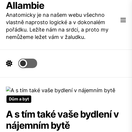
Allambie
Skip
to
Anatomicky je na našem webu všechno
the
vlastně naprosto logické a v dokonalém
content
pořádku. Ležíte nám na srdci, a proto my
nemůžeme ležet vám v žaludku.
Dům a byt
A s tím také vaše bydlení v
nájemním bytě