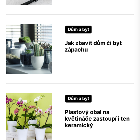
Dům a byt
Jak zbavit dům či byt
zápachu
Dům a byt
Plastový obal na
květináče zastoupí i ten
keramický