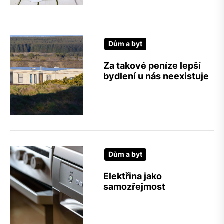
Dům a byt
Za takové peníze lepší
bydlení u nás neexistuje
Dům a byt
Elektřina jako
samozřejmost