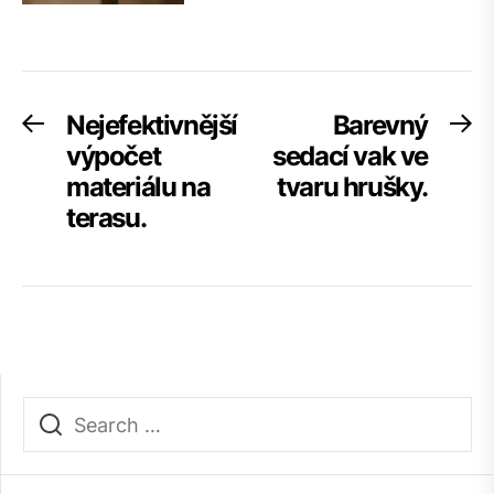
Navigace
Nejefektivnější
Barevný
Previous
Ne
post:
po
výpočet
sedací vak ve
pro
materiálu na
tvaru hrušky.
příspěvek
terasu.