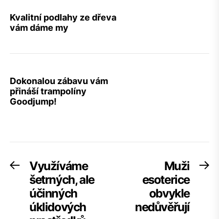
Kvalitní podlahy ze dřeva
vám dáme my
Dokonalou zábavu vám
přináší trampolíny
Goodjump!
Navigace
Využíváme
Muži
Previous
Ne
post:
po
šetrných, ale
esoterice
pro
účinných
obvykle
příspěvek
úklidových
nedůvěřují