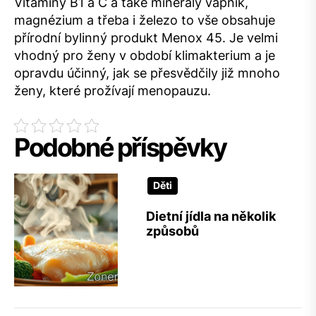
Vitamíny B1 a C a také minerály vápník,
magnézium a třeba i železo to vše obsahuje
přírodní bylinný produkt Menox 45. Je velmi
vhodný pro ženy v období klimakterium a je
opravdu účinný, jak se přesvědčily již mnoho
ženy, které prožívají menopauzu.
Podobné příspěvky
Děti
Dietní jídla na několik
způsobů