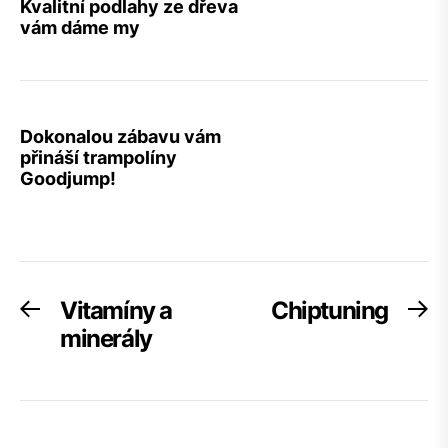
Kvalitní podlahy ze dřeva
vám dáme my
Dokonalou zábavu vám
přináší trampolíny
Goodjump!
Navigace
Vitamíny a
Chiptuning
Previous
Ne
post:
po
minerály
pro
příspěvek