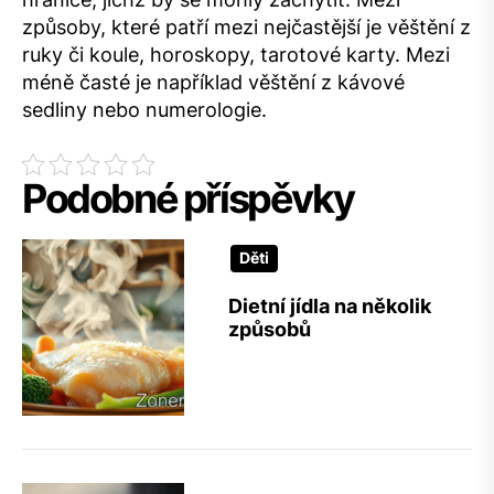
způsoby, které patří mezi nejčastější je
věštění z
ruky
či koule, horoskopy, tarotové karty. Mezi
méně časté je například věštění z kávové
sedliny nebo numerologie.
Podobné příspěvky
Děti
Dietní jídla na několik
způsobů