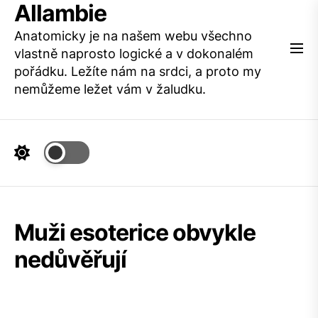
Allambie
Skip
to
Anatomicky je na našem webu všechno
the
vlastně naprosto logické a v dokonalém
content
pořádku. Ležíte nám na srdci, a proto my
nemůžeme ležet vám v žaludku.
Muži esoterice obvykle
nedůvěřují