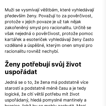
Muži se vysmívají věštbám, které vyhledávají
především ženy. Považují to za pověrčivost,
protože v jejich povaze je už tak nějak
zakořeněný smysl pro racionalitu. Určitě se
však nejedná o pověrčivost, protože pomoc
kartářek a esoteriček vyhledávají ženy často
vzdělané a úspěšné, kterým onen smysl pro
racionalitu rovněž nechybí.
Ženy potřebují svůj život
uspořádat
Jedná se o to, že žena má podstatně více
starostí a podstatně méně času a je tedy
logické, že cítí větší potřebu mít život
uspořádaný, hledá pomyslné mantinely a
hranice, jichž by se mohly zachytit. Mezi