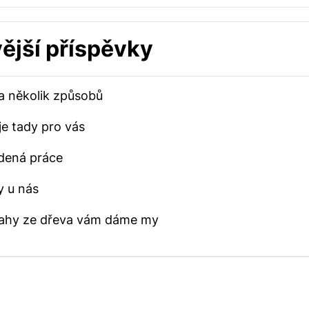
ější příspěvky
 na několik způsobů
e tady pro vás
dená práce
y u nás
dlahy ze dřeva vám dáme my