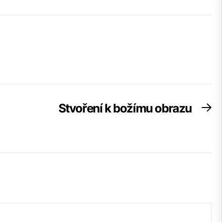
Stvoření k božímu obrazu
Ne
po