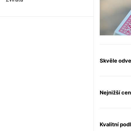
Skvěle odv
Nejnižší cen
Kvalitní po