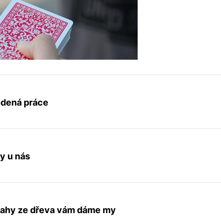
edená práce
y u nás
dlahy ze dřeva vám dáme my