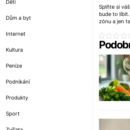
Děti
Splňte si vá
bude to líbi
Dům a byt
zónu a jen t
Internet
Podobn
Kultura
Peníze
Podnikání
Produkty
Sport
Zvířata