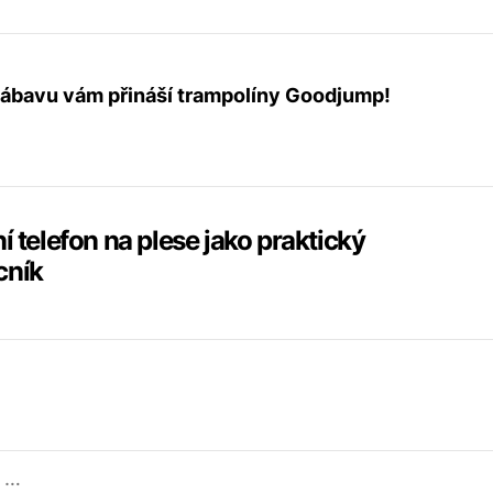
ábavu vám přináší trampolíny Goodjump!
e
í telefon na plese jako praktický
ník
ek