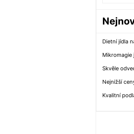
Nejnov
Dietní jídla
Mikromagie j
Skvěle odve
Nejnižší cen
Kvalitní po