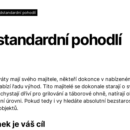
dstandardní pohodlí
tandardní pohodlí
áty mají svého majitele, někteří dokonce v nabízeném
abízí řadu výhod. Tito majitelé se dokonale starají o 
 chystají dříví pro grilování a táborové ohně, natírají
í úrovni. Pokud tedy i vy hledáte absolutní bezstaro
objektů.
k je váš cíl