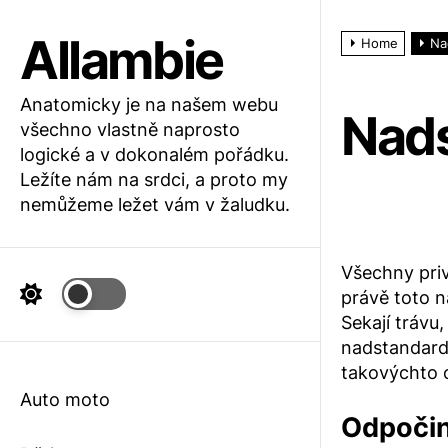
Skip
to
Allambie
Home
Na
the
content
Anatomicky je na našem webu
Nads
všechno vlastně naprosto
logické a v dokonalém pořádku.
Ležíte nám na srdci, a proto my
nemůžeme ležet vám v žaludku.
Všechny priv
právě toto n
Sekají trávu,
nadstandardn
takovýchto 
Auto moto
Odpočine