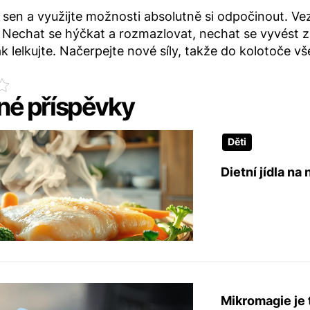
š sen a využijte možnosti absolutně si odpočinout. Vez
t. Nechat se hýčkat a rozmazlovat, nechat se vyvést
ak lelkujte. Načerpejte nové síly, takže do kolotoče v
é příspěvky
Děti
Dietní jídla na
Mikromagie je 