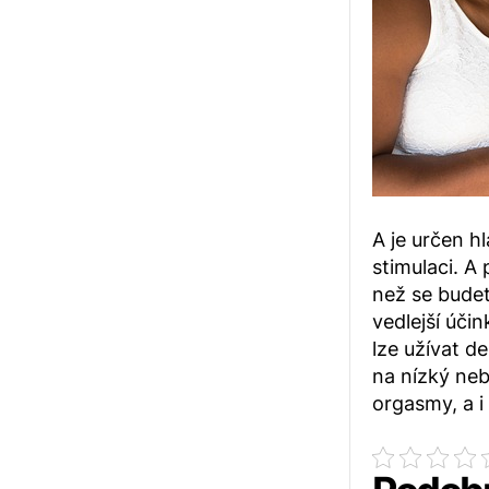
A je určen h
stimulaci. A
než se budet
vedlejší úči
lze užívat d
na nízký neb
orgasmy, a i