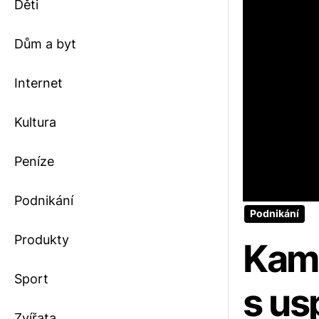
Děti
Dům a byt
Internet
Kultura
Peníze
Podnikání
Podnikání
Produkty
Kama
Sport
s us
Zvířata