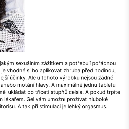
nějakým sexuálním zážitkem a potřebují pořádnou
A je vhodné si ho aplikovat zhruba před hodinou,
ejší účinky. Ale u tohoto výrobku nejsou žádné
í anebo motání hlavy. A maximálně jednu tabletu
l ukládat do třiceti stupňů celsia. A pokud trpíte
ím lékařem. Gel vám umožní prožívat hluboké
torisu. A tak při stimulaci je lehký orgasmus.