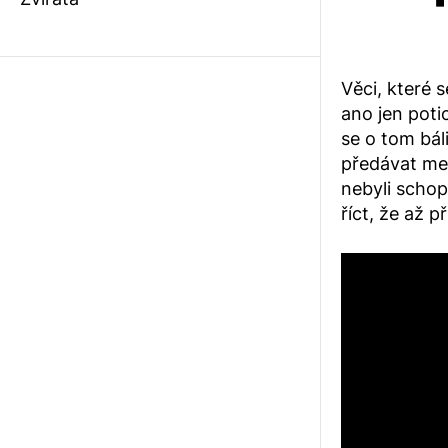
Věci, které 
ano jen poti
se o tom báli
předávat mez
nebyli schopn
říct, že až p