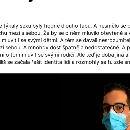
se týkaly sexu byly hodně dlouho tabu. A nesmělo se p
chu mezi s sebou. Že by se o něm mluvilo otevřeně a 
 mluvit i se svými dětmi. A těm se dávali nesrozumitel
i sebou. A mnohdy dost špatně a nedostatečně. A pro
i o tom mluvit se svými rodiči. Ale teď je doba jiná a 
říliš se začala řešit identita lidí a rozmohly se tu zde