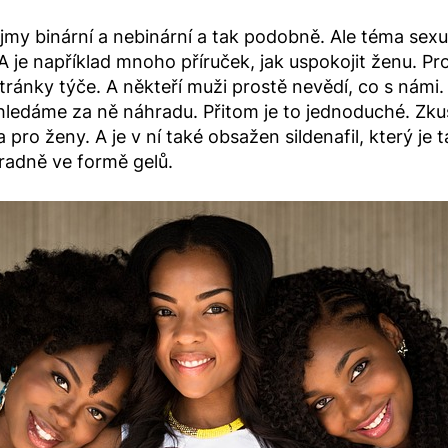
jmy binární a nebinární a tak podobně. Ale téma sexu u
. A je například mnoho příruček, jak uspokojit ženu. 
stránky týče. A někteří muži prostě nevědí, co s nám
hledáme za ně náhradu. Přitom je to jednoduché. Zk
 pro ženy. A je v ní také obsažen sildenafil, který je
radně ve formě gelů.