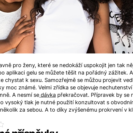
lavně pro ženy, které se nedokáží uspokojit jen tak 
 po aplikaci gelu se můžete těšit na pořádný zážitek. 
e chystat k sexu. Samozřejmě se můžou projevit vedl
nky moc známé. Velmi zřídka se objevuje nechutenstv
enně. A nesmí se
dávka
překračovat. Přípravek by se mě
o vysoký tlak je nutné použití konzultovat s obvodn
 několik za sebou. A to díky zvýšenému prokrvení v kli