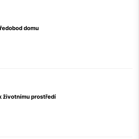
tředobod domu
k životnímu prostředí