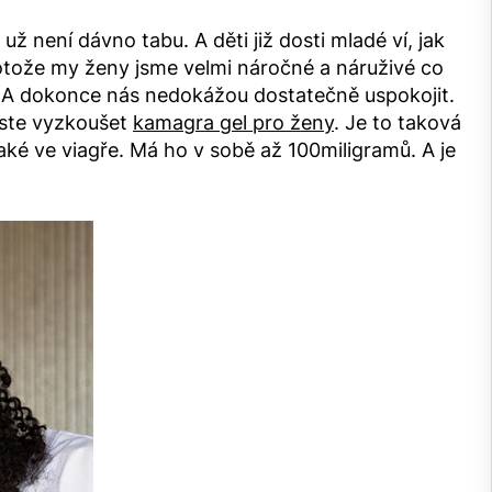
ž není dávno tabu. A děti již dosti mladé ví, jak
Protože my ženy jsme velmi náročné a náruživé co
i. A dokonce nás nedokážou dostatečně uspokojit.
uste vyzkoušet
kamagra gel pro ženy
. Je to taková
 také ve viagře. Má ho v sobě až 100miligramů. A je