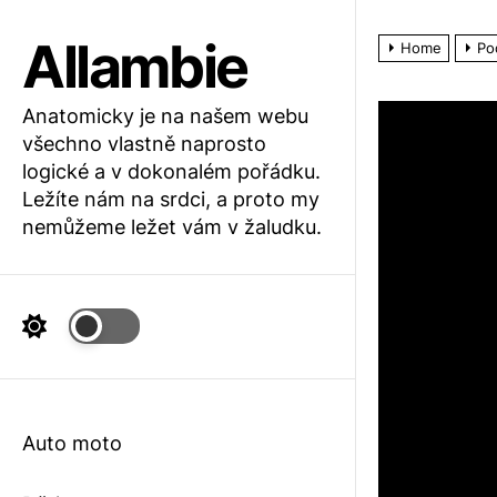
Skip
to
Allambie
Home
Po
the
content
Anatomicky je na našem webu
všechno vlastně naprosto
logické a v dokonalém pořádku.
Ležíte nám na srdci, a proto my
nemůžeme ležet vám v žaludku.
Auto moto