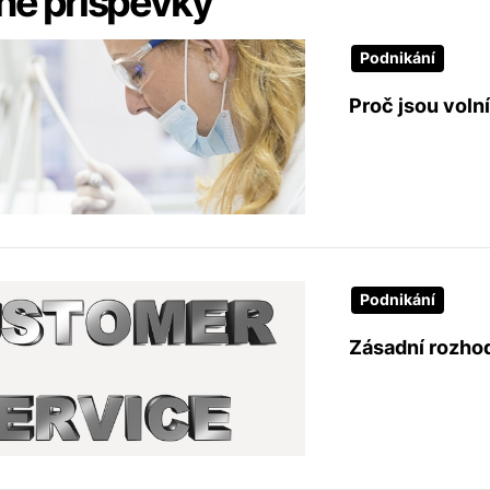
é příspěvky
Podnikání
Proč jsou volní
Podnikání
Zásadní rozho