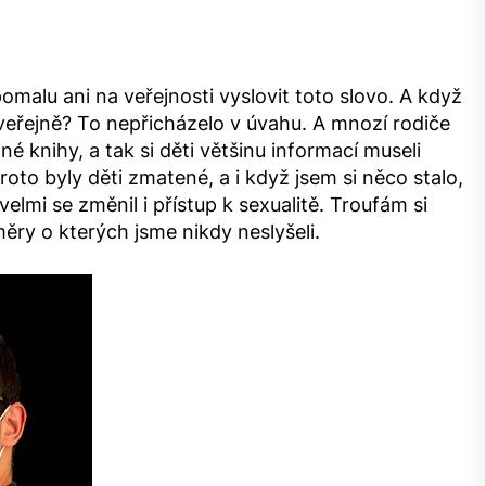
omalu ani na veřejnosti vyslovit toto slovo. A když
veřejně? To nepřicházelo v úvahu. A mnozí rodiče
né knihy, a tak si děti většinu informací museli
to byly děti zmatené, a i když jsem si něco stalo,
velmi se změnil i přístup k sexualitě. Troufám si
 směry o kterých jsme nikdy neslyšeli.