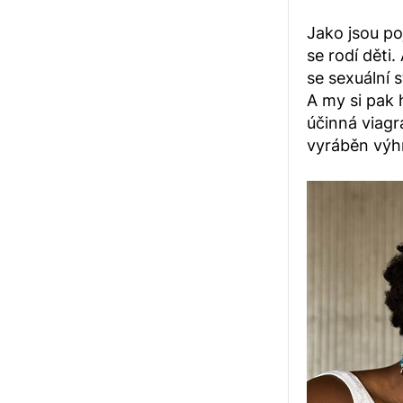
Jako jsou po
se rodí děti
se sexuální 
A my si pak 
účinná viagra
vyráběn výh