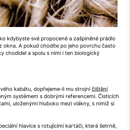
jako kdybyste své propocené a zašpiněné prádlo
z okna. A pokud chodíte po jeho povrchu často
 chodidel a spolu s nimi i ten biologický
ého kabátu, dopřejeme-li mu strojní
čištění
ným systémem s dobrými referencemi. Čisticích
tami, uloženými hluboko mezi vlákny, s nimiž si
ální hlavice s rotujícími kartáči, která šetrně,