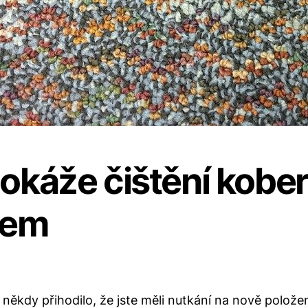
okáže čištění kobe
jem
někdy přihodilo, že jste měli nutkání na nově polož