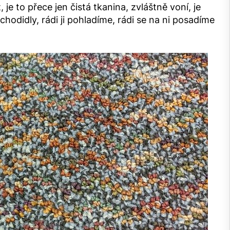
e to přece jen čistá tkanina, zvláštně voní, je
hodidly, rádi ji pohladíme, rádi se na ni posadíme