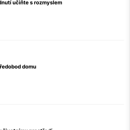
dnutí učiňte s rozmyslem
tředobod domu