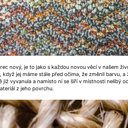
rec nový, je to jako s každou novou věcí v našem ži
když jej máme stále před očima, že změnil barvu, a 
již vyvanula a namísto ní se šíří v místnosti nelibý od
ateriál z jeho povrchu.