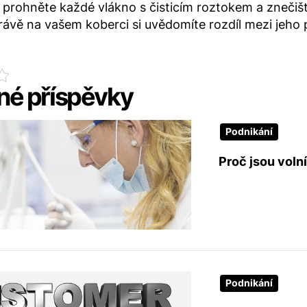
 prohněte každé vlákno s čisticím roztokem a znečiš
ávě na vašem koberci si uvědomíte rozdíl mezi jeho
é příspěvky
Podnikání
Proč jsou volní
Podnikání