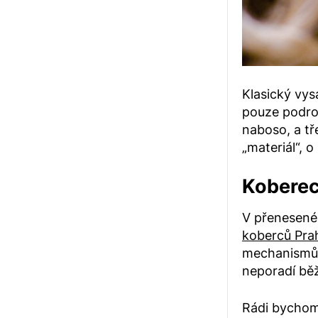
Klasický vys
pouze podro
naboso, a tř
„materiál“, o
Koberec
V přenesené
koberců Pra
mechanismů e
neporadí bě
Rádi bychom 