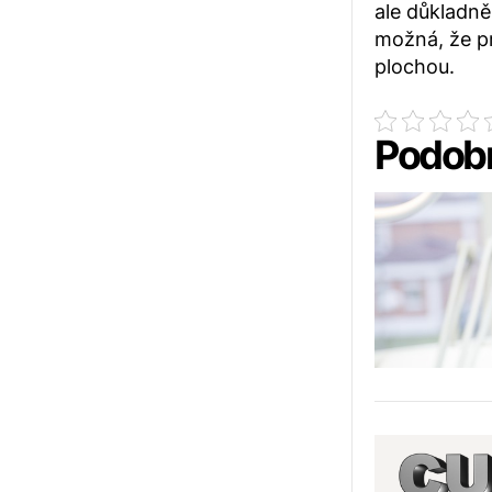
ale důkladně
možná, že pr
plochou.
Podobn