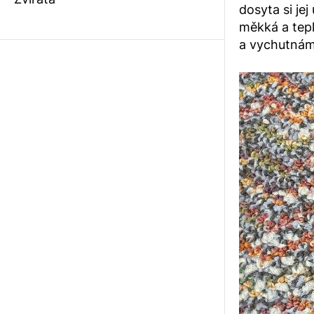
dosyta si je
měkká a tepl
a vychutnáme