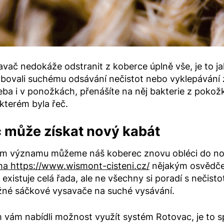
avač nedokáže odstranit z koberce úplně vše, je to 
bovali suchému odsávání nečistot nebo vyklepávání 
eba i v ponožkách, přenášíte na něj bakterie z pokožky
 kterém byla řeč.
 může získat nový kabát
m významu můžeme náš koberec znovu obléci do nov
ha https://www.wismont-cisteni.cz/
nějakým osvědče
xistuje celá řada, ale ne všechny si poradí s nečisto
žné sáčkové vysavače na suché vysávání.
vám nabídli možnost využít systém Rotovac, je to speci