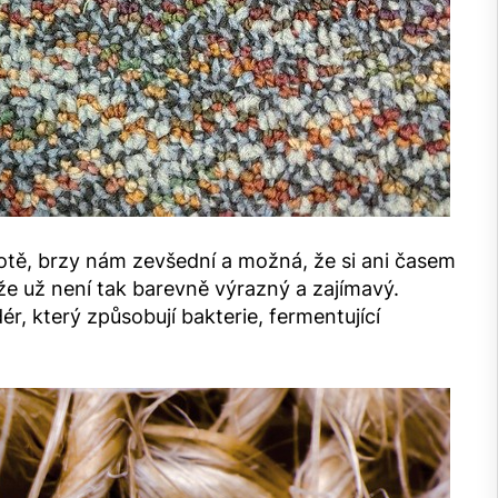
votě, brzy nám zevšední a možná, že si ani časem
že už není tak barevně výrazný a zajímavý.
ér, který způsobují bakterie, fermentující