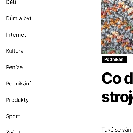
Děti
Dům a byt
Internet
Kultura
Podnikání
Peníze
Co d
Podnikání
stro
Produkty
Sport
Také se vám 
Zvířata