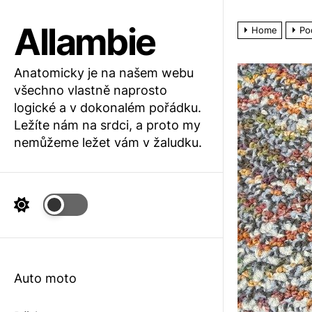
Skip
to
Allambie
Home
Po
the
content
Anatomicky je na našem webu
všechno vlastně naprosto
logické a v dokonalém pořádku.
Ležíte nám na srdci, a proto my
nemůžeme ležet vám v žaludku.
Auto moto