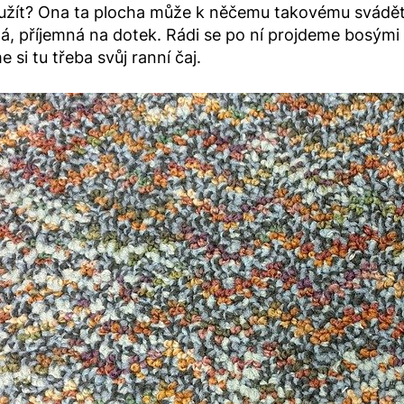
j užít? Ona ta plocha může k něčemu takovému svádět, j
á, příjemná na dotek. Rádi se po ní projdeme bosými c
 si tu třeba svůj ranní čaj.