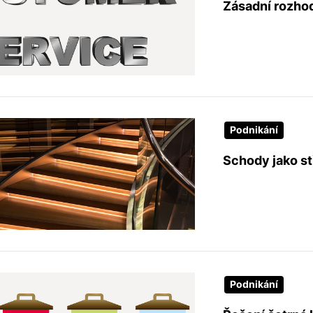
Zásadní rozho
Podnikání
Schody jako s
Podnikání