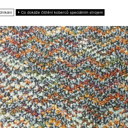
dnikání
Co dokáže čištění koberců speciálním strojem